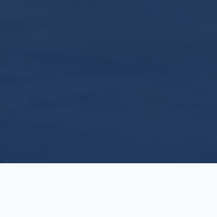
800+
2
Siswa Aktif
Jurusan Unggulan